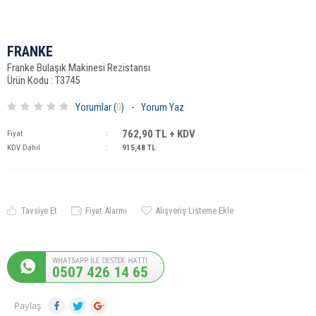
FRANKE
Franke Bulaşık Makinesi Rezistansı
Ürün Kodu : T3745
Yorumlar (
0
)
-
Yorum Yaz
762,90
TL + KDV
Fiyat
:
KDV Dahil
:
915,48
TL
Tavsiye Et
Fiyat Alarmı
Alışveriş Listeme Ekle
0507 426 14 65
Paylaş