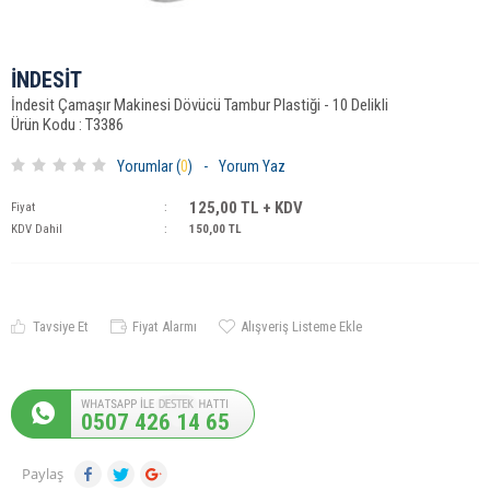
İNDESİT
İndesit Çamaşır Makinesi Dövücü Tambur Plastiği - 10 Delikli
Ürün Kodu : T3386
Yorumlar (
0
)
-
Yorum Yaz
125,00
TL + KDV
Fiyat
:
KDV Dahil
:
150,00
TL
Tavsiye Et
Fiyat Alarmı
Alışveriş Listeme Ekle
0507 426 14 65
Paylaş