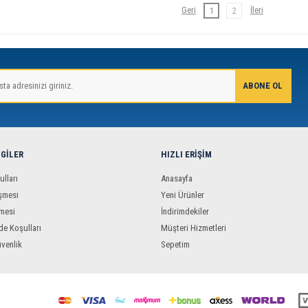
1
2
LGILER
HIZLI ERIŞIM
ulları
Anasayfa
şmesi
Yeni Ürünler
mesi
İndirimdekiler
de Koşulları
Müşteri Hizmetleri
üvenlik
Sepetim