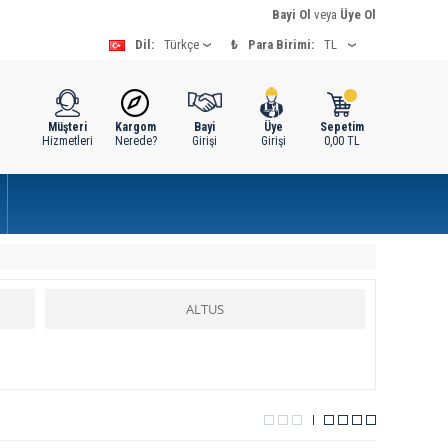
Bayi Ol
veya
Üye Ol
Dil:
₺
Para Birimi:
Müşteri
Kargom
Bayi
Üye
Sepetim
Hizmetleri
Nerede?
Girişi
Girişi
0,00
TL
ALTUS