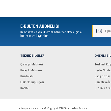
E-BÜLTEN ABONELİĞİ
Kampanya ve yeniliklerden haberdar olmak için e-
bültenimize kayıt olun.
TEKNIK BILGILER
ÖNEMLI BI
Çamaşır Makinesi
Teslimat Koş
Bulaşık Makinesi
Üyelik Sözle
Buzdolabı
Satış Sözleş
Elektrik Süpürgesi
Garanti ve İa
Kombi
Gizlilik ve G
online-yedekparca.com © Copyright 2018 Tüm Hakları Saklıdır