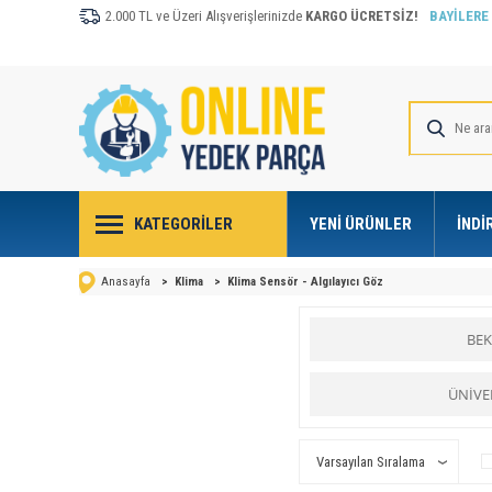
2.000 TL ve Üzeri Alışverişlerinizde
KARGO ÜCRETSİZ!
BAYİLERE
KATEGORILER
YENI ÜRÜNLER
İNDI
Anasayfa
>
Klima
>
Klima Sensör - Algılayıcı Göz
BE
ÜNİVE