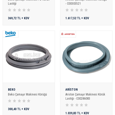
Lastiği
- C00303521
369,72 TL + KDV
1.617,52 TL + KDV
BEKO
ARİSTON
Beko Çamaşır Makinesi Körüğü
Ariston Çamaşır Makinesi Körük
Lastiği - C00286083
300,40 TL + KDV
1.039,83 TL + KDV