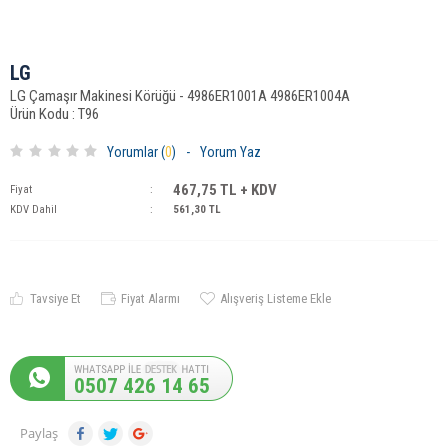
LG
LG Çamaşır Makinesi Körüğü - 4986ER1001A 4986ER1004A
Ürün Kodu : T96
Yorumlar (
0
)
-
Yorum Yaz
467,75
TL + KDV
Fiyat
:
KDV Dahil
:
561,30
TL
Tavsiye Et
Fiyat Alarmı
Alışveriş Listeme Ekle
0507 426 14 65
Paylaş