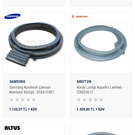
SAMSUNG
ARİSTON
Samsung Kurutmalı Çamaşır
Körük Lastiği Aqualtis Lambalı -
Makinesi Körüğü - DC64-01827
C00254217
1.155,37 TL + KDV
1.039,83 TL + KDV