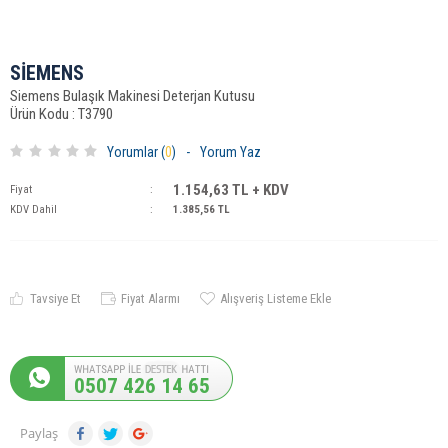
SİEMENS
Siemens Bulaşık Makinesi Deterjan Kutusu
Ürün Kodu : T3790
Yorumlar (
0
)
-
Yorum Yaz
1.154,63
TL + KDV
Fiyat
:
KDV Dahil
:
1.385,56
TL
Tavsiye Et
Fiyat Alarmı
Alışveriş Listeme Ekle
0507 426 14 65
Paylaş