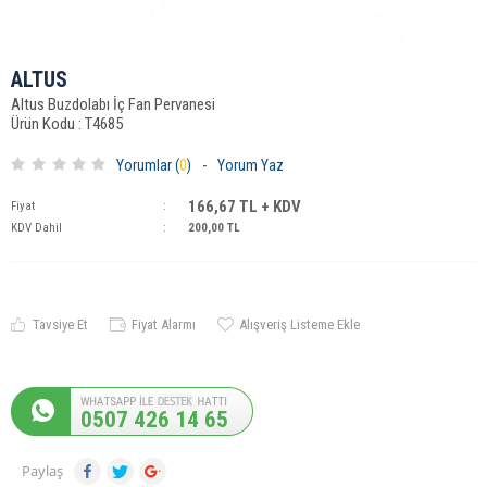
ALTUS
Altus Buzdolabı İç Fan Pervanesi
Ürün Kodu : T4685
Yorumlar (
0
)
-
Yorum Yaz
166,67
TL + KDV
Fiyat
:
KDV Dahil
:
200,00
TL
Tavsiye Et
Fiyat Alarmı
Alışveriş Listeme Ekle
0507 426 14 65
Paylaş