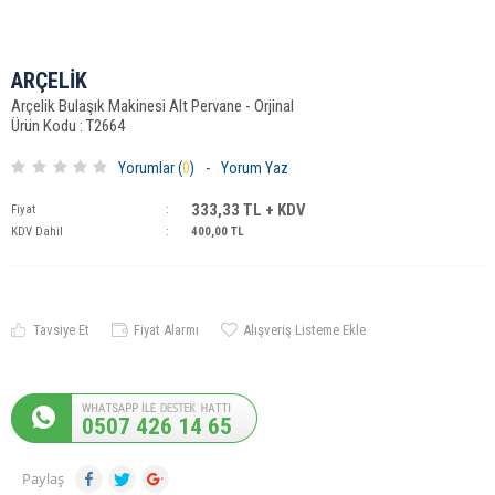
ARÇELİK
Arçelik Bulaşık Makinesi Alt Pervane - Orjinal
Ürün Kodu : T2664
Yorumlar (
0
)
-
Yorum Yaz
333,33
TL + KDV
Fiyat
:
KDV Dahil
:
400,00
TL
Tavsiye Et
Fiyat Alarmı
Alışveriş Listeme Ekle
0507 426 14 65
Paylaş