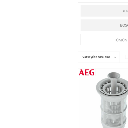
dereceye kadar ısıttıkları su i
fıskıye kollarına su basan ve
düğmeler ve anahtar vardır. Y
BE
Makinanın bir bölümüne suyun
çekildiğinde makina çalışır, il
doldurulmuş makinada temizlik
BOS
aralık bırakılmalıdır. Motora 
Online-yedekparça.com
is
Fıskiye Pervane Grubu
kat
TÜMÜN
Bulaşık makinesi
tüm hanıml
Online Yedek Parça
ile uygu
Online Yedek Parça
ile uygu