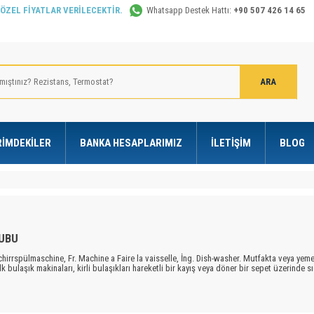
 ÖZEL FİYATLAR VERİLECEKTİR.
Whatsapp Destek Hattı:
+90 507 426 14 65
RIMDEKILER
BANKA HESAPLARIMIZ
İLETIŞIM
BLOG
RUBU
chirrspülmaschine, Fr. Machine a Faire la vaisselle, İng. Dish-washer. Mutfakta veya yem
lk bulaşık makinaları, kirli bulaşıkları hareketli bir kayış veya döner bir sepet üzerinde 
nda bu işlem tam tersi uygulanır. Yani kirli kaplar hareketsiz bir sepete dizilip, alttan ve üs
a karşı izolasyonu sağlayan bir madde ile doldurulur Ön yüzdeki kapak, yukarıdan aşağıy
ışırken kapı açıldığında bütün devreleri kesen bir mikroşalter vardır.
Bulaşık makinalar
ılan suyun miktarı, makinanın büyüklüğüne ve seçilen yıkama programına göre 13 litre ile 1