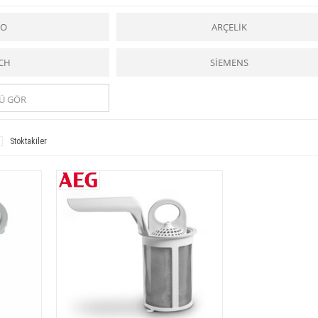
le yıkama yaparlar. Isıtıcının gücü 1800 ile 2750 watt arasında değişir. Ayrıca ısıtıcının ç
 kirli suyu boşaltan iki pompa bulunur. Bazı makinalarda pompalar ayrı motorlar tarafında
ıkama ve durulama suyu döner kollarla hem alttan hem üstten fışkırtılır. Deterjan ve parl
KO
ARÇELİK
 sertliğini gidermek için tuz konur. Kapısında bulunan bir zamanlama düğmesi, seçilen 
eri itince durur. Otomatik
bulaşık makinaları
ilk defa 1940’ta ABD’de üretilmiştir.
Bulaş
 tam olmaz. İki veya üç yıkamadan sonra makinanın filtresi temizlenmelidir. Uzun süre 
CH
SİEMENS
zarar vermemek için çalışırken kapağı açılmamalıdır.
e sizlere güvenilir hizmet ve uygun fiyat imkanıyla
bulaşık makinesi
ne ait tüm
yedek p
egorisi ile
bulaşık makinesi
ne ait tüm y
edek parçalar
a kolaylıkla ulaşabilirsiniz.
Ü GÖR
ar için bir kolaylık ve yardımcı iken,
Fıskiye Pervane Grubu yedek parçaları
ise tüm
n ve kaliteli ürünlere ulaşabilirsiniz.
n ve kaliteli ürünlere ulaşabilirsiniz.
Stoktakiler