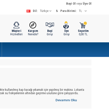
Bayi Ol
veya
Üye Ol
Dil:
₺
Para Birimi:
Müşteri
Kargom
Bayi
Üye
Sepetim
Hizmetleri
Nerede?
Girişi
Girişi
0,00
TL
ekte kullanılmış kap kacağı yıkamak için yapılmış bir makina. Lokanta
sıcak su fıskiyelerinin altından geçirme usulüne göre çalışıyordu.
tten döner fıskiyelerle su fışkırtılır. Makinanın dış yüzü ile içi
Devamını Oku
a doğru açılarak raylar üzerinde duran sepetlerin dışarıya
ı
için gerekli su, musluktan bir hortumla alınır. Kirli su, bir hortum ve
10 litre arasında değişir. Evlerde kullanılan makinalar 60-70