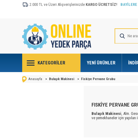
2.000 TL ve Üzeri Alışverişlerinizde
KARGO ÜCRETSİZ!
BAYİLERE
KATEGORILER
YENI ÜRÜNLER
İNDI
Anasayfa
>
Bulaşık Makinesi
>
Fiskiye Pervane Grubu
FISKİYE PERVANE G
Bulaşık Makinesi
, Alm. Ges
ve yemekhaneler için yapılan i
Modern
bulaşık makinalar
ı
arasındaki boşluk ses ve ısıy
çekilmesini sağlar. Makina çal
pompayla dışarı atılır. Kullan