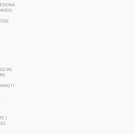
FESIONA
F4HDS)
SS)C
GZ-W)
SM)
0HV4211
)
)
E )
)CL