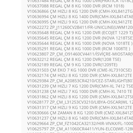
V10637484 REGAL ÇM 8 KG 1000 DVR(PRATICA 1018C)
V10637088 REGAL ÇM 8 KG 1000 DVR (RCM 1018)
V10636866 ÇM HIZLI 8 KG 1200 DVR (CMH-XXL8412TG
V10636994 ÇM HIZLI 8 KG 1400 DVR(CMH-XXL8414TA
V10636995 ÇM HIZLI 9 KG 1200 DVR (CMH-XXL9412TE 
V10622272 ZP_J11260CV2B411/FR-UNICLINE(UWM12
V10635648 REGAL ÇM 9 KG 1200 DVR (ECOJET 1229 T)
V10635645 REGAL ÇM 8 KG 1200 DVR (NOVA 1218TSE
V10635644 REGAL ÇM 8 KG 1000 DVR (NOVA 1018TE )
V10635291 REGAL ÇM 8 KG 1000 DVR (RCM 1008TE )
V10623807 ZP_ÇM_O91460CV4411/İSVİÇRE-MIOSTAR(
V10632212 REGAL ÇM 8 KG 1200 DVR(1208 TSE)
V10632189 REGAL ÇM 9 KG 1200 DVR(1209TE)
V10631503 ÇM EKO 7 KG 1000 DVR (CME-XL7310CSE)
V10632174 ÇM HIZLI 8 KG 1200 DVR (CMH-XXL8412TE 
V10629384 ZP_ÇM_A20853CR4210/CEZ-STARLIGHT(80
V10631239 ÇM HIZLI 7 KG 1200 DVR(CMH-XL 7412 TSE
V10631238 ÇM HIZLI 7 KG 1000 DVR (CMH-XL 7410 TE 
V10631862 ÇM HIZLI 8 KG 1200 DVR (CMH-XXL8412TS
V10628177 ZP_ÇM_L31253CV3210/LIBYA-OSCAR(WL 1
V10631317 ÇM HIZLI 9 KG 1200 DVR (CMH-XXL9412TE 
V10630666 ÇM ZAMAN 8 KG 1200 DVR (CMZ-XXL8412T
V10631237 ÇM HIZLI 8 KG 1400 DVR(CMH-XXL8414TAE
V10629664 ZP_ÇM_FZ1042CA32132/HIR-VIVAX/FL-1000
V10625797 ZP_ÇM_A11060CR4411/YUN-ELCO(WE-1280