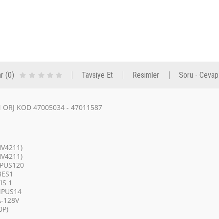
r (0)
Tavsiye Et
Resimler
Soru - Cevap
 ORJ KOD 47005034 - 47011587
V4211)
V4211)
MPUS120
8ES1
IS 1
MPUS14
-128V
0P)