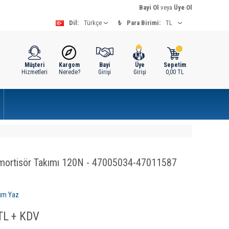
Bayi Ol
veya
Üye Ol
Dil:
₺
Para Birimi:
Müşteri
Kargom
Bayi
Üye
Sepetim
Hizmetleri
Nerede?
Girişi
Girişi
0,00
TL
Amortisör Takımı 120N - 47005034-47011587
um Yaz
L + KDV