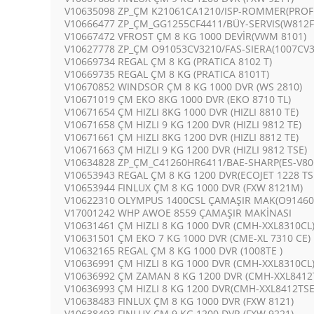
V10635098 ZP_ÇM K21061CA1210/ISP-ROMMER(PRO
V10666477 ZP_ÇM_GG1255CF4411/BÜY-SERVIS(W812
V10667472 VFROST ÇM 8 KG 1000 DEVİR(VWM 8101)
V10627778 ZP_ÇM O91053CV3210/FAS-SIERA(1007CV3
V10669734 REGAL ÇM 8 KG (PRATICA 8102 T)
V10669735 REGAL ÇM 8 KG (PRATICA 8101T)
V10670852 WINDSOR ÇM 8 KG 1000 DVR (WS 2810)
V10671019 ÇM EKO 8KG 1000 DVR (EKO 8710 TL)
V10671654 ÇM HIZLI 8KG 1000 DVR (HIZLI 8810 TE)
V10671658 ÇM HIZLI 9 KG 1200 DVR (HIZLI 9812 TE)
V10671661 ÇM HIZLI 8KG 1200 DVR (HIZLI 8812 TE)
V10671663 ÇM HIZLI 9 KG 1200 DVR (HIZLI 9812 TSE)
V10634828 ZP_ÇM_C41260HR6411/BAE-SHARP(ES-V80
V10653943 REGAL ÇM 8 KG 1200 DVR(ECOJET 1228 T
V10653944 FINLUX ÇM 8 KG 1000 DVR (FXW 8121M)
V10622310 OLYMPUS 1400CSL ÇAMAŞIR MAK(O9146
V17001242 WHP AWOE 8559 ÇAMAŞIR MAKİNASI
V10631461 ÇM HIZLI 8 KG 1000 DVR (CMH-XXL8310CL
V10631501 ÇM EKO 7 KG 1000 DVR (CME-XL 7310 CE)
V10632165 REGAL ÇM 8 KG 1000 DVR (1008TE )
V10636991 ÇM HIZLI 8 KG 1000 DVR (CMH-XXL8310CL
V10636992 ÇM ZAMAN 8 KG 1200 DVR (CMH-XXL8412T
V10636993 ÇM HIZLI 8 KG 1200 DVR(CMH-XXL8412TSE
V10638483 FINLUX ÇM 8 KG 1000 DVR (FXW 8121)
V10638493 FINLUX ÇM 9 KG 1200 DVR (FXW 9221)