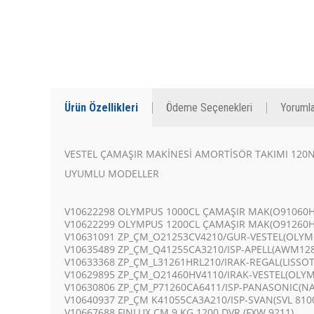
Ürün Özellikleri
Ödeme Seçenekleri
Yorumla
VESTEL ÇAMAŞIR MAKİNESİ AMORTİSÖR TAKIMI 120N
UYUMLU MODELLER
V10622298 OLYMPUS 1000CL ÇAMAŞIR MAK(O91060H
V10622299 OLYMPUS 1200CL ÇAMAŞIR MAK(O91260H
V10631091 ZP_ÇM_O21253CV4210/GUR-VESTEL(OLY
V10635489 ZP_ÇM_Q41255CA3210/ISP-APELL(AWM12
V10633368 ZP_ÇM_L31261HRL210/IRAK-REGAL(LISSOT
V10629895 ZP_ÇM_O21460HV4110/IRAK-VESTEL(OLY
V10630806 ZP_ÇM_P71260CA6411/ISP-PANASONIC(NA
V10640937 ZP_ÇM K41055CA3A210/ISP-SVAN(SVL 810
V10667688 FINLUX ÇM 9 KG 1200 DVR (FXW 9211)