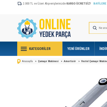
2.000 TL ve Üzeri Alışverişlerinizde
KARGO ÜCRETSİZ!
BAYİLERE
KATEGORILER
YENI ÜRÜNLER
İNDI
Anasayfa
>
Çamaşır Makinesi
>
Amortisör
>
Vestel Çamaşır Makin