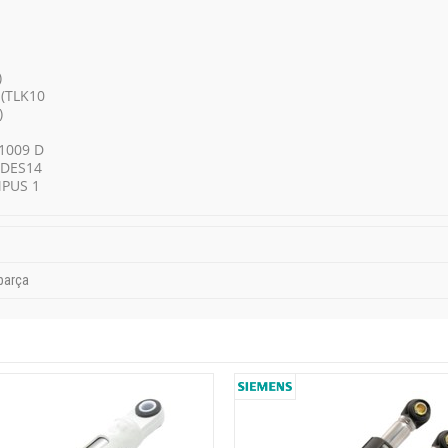
)
(TLK10
)
1009 D
IDES14
MPUS 1
parça