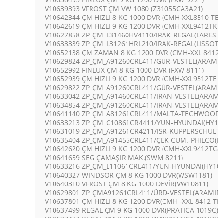
V10639393 VFROST ÇM VW 1080 (Z31055CA3A21)
V10642344 ÇM HIZLI 8 KG 1000 DVR (CMH-XXL8510 TE
V10642619 ÇM HIZLI 9 KG 1200 DVR (CMH-XXL9412TK
V10627858 ZP_ÇM_L31460HV4110/IRAK-REGAL(LARES
V10633339 ZP_ÇM_L31261HRL210/IRAK-REGAL(LISSOT
V10652138 ÇM ZAMAN 8 KG 1200 DVR (CMH-XXL 8412
V10629824 ZP_ÇM_A91260CRL411/GÜR-VESTEL(ARAM
V10652992 FINLUX ÇM 8 KG 1000 DVR (FXW 8111)
V10652939 ÇM HIZLI 9 KG 1200 DVR (CMH-XXL9512TE 
V10629822 ZP_ÇM_A91260CRL411/GÜR-VESTEL(ARAM
V10633042 ZP_ÇM_A91460CRL411/IRAN-VESTEL(ARA
V10634854 ZP_ÇM_A91260CRL411/IRAN-VESTEL(ARA
V10641140 ZP_ÇM_A81261CRL411/MALTA-TECHWOO
V10633213 ZP_ÇM_C10861CR4411/YUN-HYUNDAI(HY10
V10631019 ZP_ÇM_A91261CR4211/ISR-KUPPERSCHUL
V10635404 ZP_ÇM_A91455CRL411/ÇEK CUM.-PHILCO(
V10642620 ÇM HIZLI 9 KG 1200 DVR (CMH-XXL9412TG
V10641659 SEG ÇAMAŞIR MAK.(SWM 8211)
V10633216 ZP_ÇM_L11061CRL411/YUN-HYUNDAI(HY1
V10640327 WINDSOR ÇM 8 KG 1000 DVR(WSW1181)
V10640310 VFROST ÇM 8 KG 1000 DEVİR(VW10811)
V10629801 ZP_ÇMA91261CRL411/ÜRD-VESTEL(ARAMI
V10637801 ÇM HIZLI 8 KG 1200 DVR(CMH -XXL 8412 T
V10637499 REGAL ÇM 9 KG 1000 DVR(PRATICA 1019C)