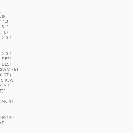
)
E)K
 1400
IS12
 TE)
IDES 1
)
IDES 1
MIDES1
MIDES1
D(WA1261
-9TJ)
TS(KSW
PLA 1
E)S
0AN-9T
DES120
KE