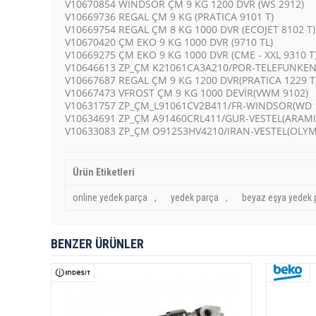
V10670854 WINDSOR ÇM 9 KG 1200 DVR (WS 2912)
V10669736 REGAL ÇM 9 KG (PRATICA 9101 T)
V10669754 REGAL ÇM 8 KG 1000 DVR (ECOJET 8102 T)
V10670420 ÇM EKO 9 KG 1000 DVR (9710 TL)
V10669275 ÇM EKO 9 KG 1000 DVR (CME - XXL 9310 T
V10646613 ZP_ÇM K21061CA3A210/POR-TELEFUNKEN
V10667687 REGAL ÇM 9 KG 1200 DVR(PRATICA 1229 T
V10667473 VFROST ÇM 9 KG 1000 DEVİR(VWM 9102)
V10631757 ZP_ÇM_L91061CV2B411/FR-WINDSOR(WD 
V10634691 ZP_ÇM A91460CRL411/GUR-VESTEL(ARAM
V10633083 ZP_ÇM O91253HV4210/IRAN-VESTEL(OLY
Ürün Etiketleri
online yedek parça
,
yedek parça
,
beyaz eşya yedek 
BENZER ÜRÜNLER