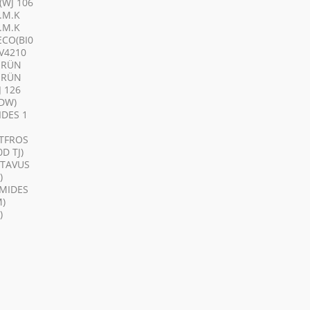
WJ 106
.M.K
.M.K
CO(BI0
V4210
ÜRÜN
ÜRÜN
 126
HDW)
IDES 1
STFROS
D TJ)
CTAVUS
)
AMIDES
M)
)