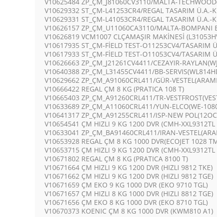
V10625484 ZP_ÇM_J81060CV3110/MALTA-TECHWOOD(
V10629332 ST_ÇM-L41253CR4/REGAL TASARIM Ü.A.-K
V10629331 ST_ÇM-L41053CR4/REGAL TASARIM Ü.A.-K
V10626157 ZP_ÇM_U11060CA3110/MALTA-BOMPANI E
V10626819 VCM1007 CLÇAMAŞIR MAKİNESİ (L31053H
V10617935 ST_ÇM-FİELD TEST-O11253CV4/TASARIM 
V10617933 ST_ÇM-FİELD TEST-O11053CV4/TASARIM 
V10626663 ZP_ÇM_J21261CV4411/CEZAYIR-RAYLAN(WJ
V10640388 ZP_ÇM_L31455CV4411/BB-SERVIS(WL814
V10629662 ZP_ÇM_A91060CRL411/GÜR-VESTEL(ARAM
V10666422 REGAL ÇM 8 KG (PRATICA 108 T)
V10665403 ZP_ÇM_A91260CRL411/TR-VESTFROST(VE
V10633689 ZP_ÇM_A11060CRL411/YUN-ELCO(WE-1080
V10641317 ZP_ÇM_A91255CRL411/ISP-NEW POL(12O
V10654541 ÇM HIZLI 9 KG 1200 DVR (CMH-XXL9312TL 
V10633041 ZP_ÇM_BA91460CRL411/IRAN-VESTEL(AR
V10653928 REGAL ÇM 8 KG 1000 DVR(ECOJET 1028 T
V10653715 ÇM HIZLI 9 KG 1200 DVR (CMH-XXL9312TL 
V10671802 REGAL ÇM 8 KG (PRATICA 8100 T)
V10671664 ÇM HIZLI 9 KG 1200 DVR (HIZLI 9812 TKE)
V10671662 ÇM HIZLI 9 KG 1200 DVR (HIZLI 9812 TGE)
V10671659 ÇM EKO 9 KG 1000 DVR (EKO 9710 TGL)
V10671657 ÇM HIZLI 8 KG 1000 DVR (HIZLI 8812 TGE)
V10671656 ÇM EKO 8 KG 1000 DVR (EKO 8710 TGL)
V10670373 KOENIC ÇM 8 KG 1000 DVR (KWM810 A1)