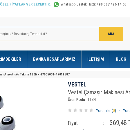
 ÖZEL FİYATLAR VERİLECEKTİR.
Whatsapp Destek Hattı:
+90 507 426 14 65
RIMDEKILER
BANKA HESAPLARIMIZ
İLETIŞIM
BLOG
esi Amortisör Takımı 120N - 47005034-47011587
VESTEL
Vestel Çamaşır Makinesi 
Ürün Kodu : T134
Yorumlar (
0
)
-
Yor
369,48
T
Fiyat
: