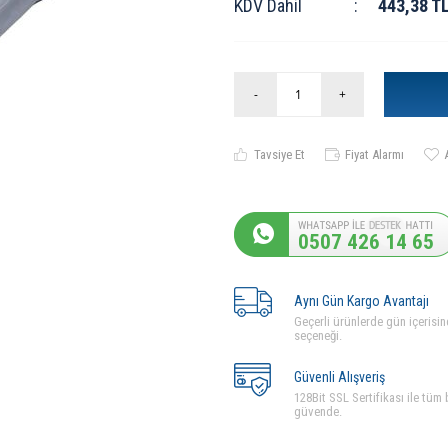
KDV Dahil
:
443,38
T
-
+
Tavsiye Et
Fiyat Alarmı
0507 426 14 65
Aynı Gün Kargo Avantajı
Geçerli ürünlerde gün içerisin
seçeneği.
Güvenli Alışveriş
128Bit SSL Sertifikası ile tüm b
güvende.