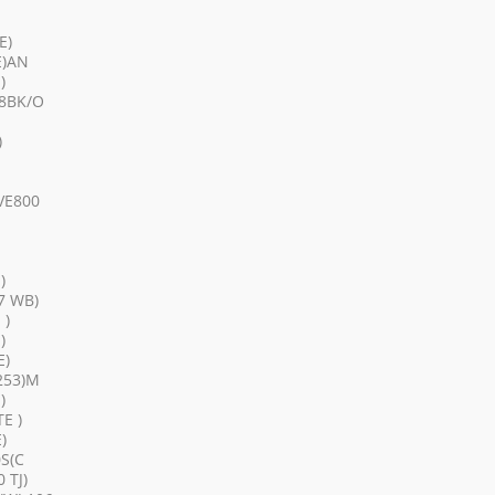
E)
E)AN
)
08BK/O
)
VE800
)
7 WB)
 )
)
E)
253)M
)
E )
)
S(C
 TJ)