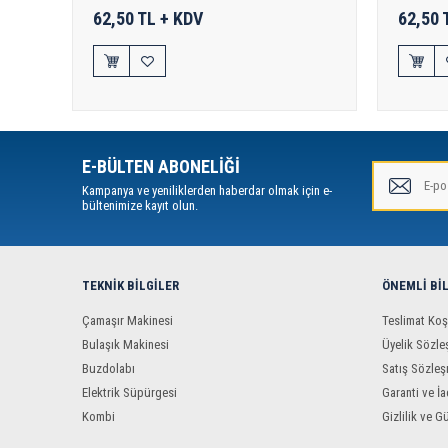
62,50 TL + KDV
62,50 
E-BÜLTEN ABONELİĞİ
Kampanya ve yeniliklerden haberdar olmak için e-
bültenimize kayıt olun.
TEKNIK BILGILER
ÖNEMLI BI
Çamaşır Makinesi
Teslimat Koş
Bulaşık Makinesi
Üyelik Sözle
Buzdolabı
Satış Sözleş
Elektrik Süpürgesi
Garanti ve İa
Kombi
Gizlilik ve G