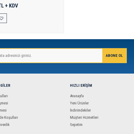
TL + KDV
LGILER
HIZLI ERIŞIM
ulları
Anasayfa
şmesi
Yeni Ürünler
mesi
İndirimdekiler
de Koşulları
Müşteri Hizmetleri
üvenlik
Sepetim