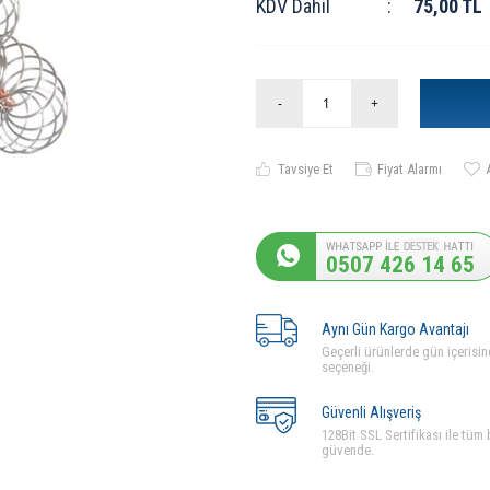
KDV Dahil
:
75,00
TL
-
+
Tavsiye Et
Fiyat Alarmı
0507 426 14 65
Aynı Gün Kargo Avantajı
Geçerli ürünlerde gün içerisin
seçeneği.
Güvenli Alışveriş
128Bit SSL Sertifikası ile tüm b
güvende.