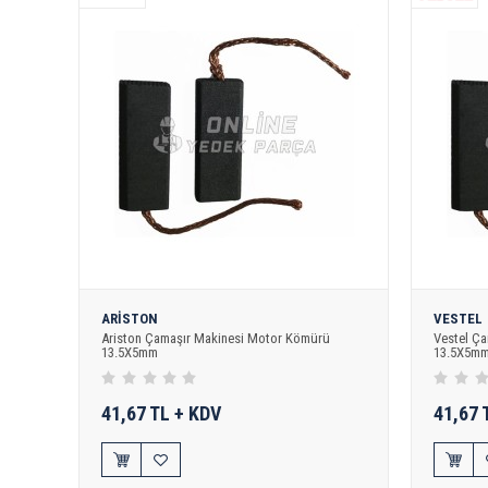
ARİSTON
VESTEL
Ariston Çamaşır Makinesi Motor Kömürü
Vestel Ç
13.5X5mm
13.5X5m
41,67 TL + KDV
41,67 