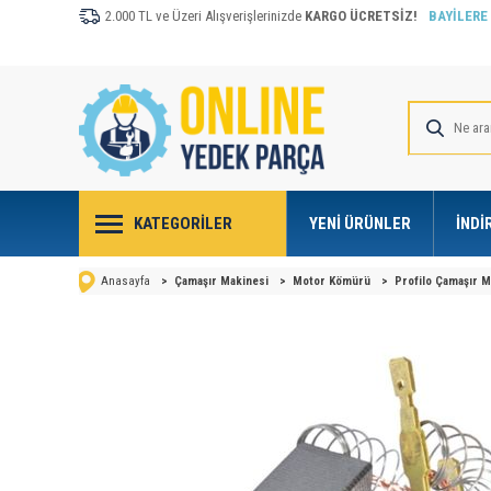
2.000 TL ve Üzeri Alışverişlerinizde
KARGO ÜCRETSİZ!
BAYİLERE
KATEGORILER
YENI ÜRÜNLER
İNDI
Anasayfa
>
Çamaşır Makinesi
>
Motor Kömürü
>
Profilo Çamaşır 