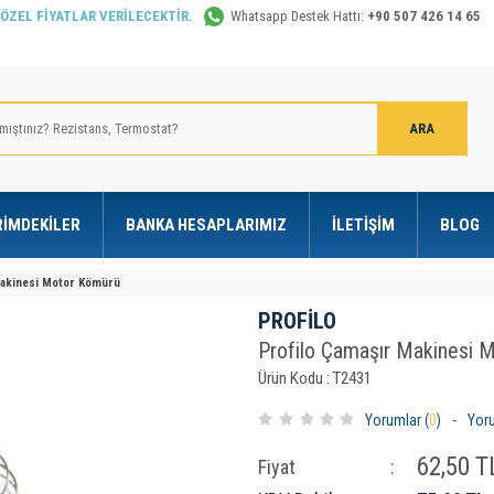
 ÖZEL FİYATLAR VERİLECEKTİR.
Whatsapp Destek Hattı:
+90 507 426 14 65
RIMDEKILER
BANKA HESAPLARIMIZ
İLETIŞIM
BLOG
Makinesi Motor Kömürü
PROFİLO
Profilo Çamaşır Makinesi 
Ürün Kodu : T2431
Yorumlar (
0
)
-
Yor
62,50
TL
Fiyat
: