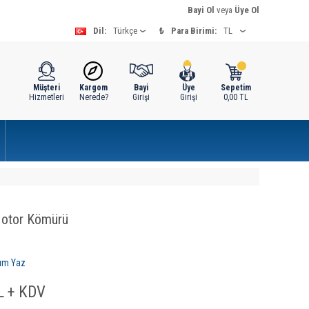
Bayi Ol
veya
Üye Ol
Dil:
₺
Para Birimi:
Müşteri
Kargom
Bayi
Üye
Sepetim
Hizmetleri
Nerede?
Girişi
Girişi
0,00
TL
Motor Kömürü
um Yaz
 + KDV