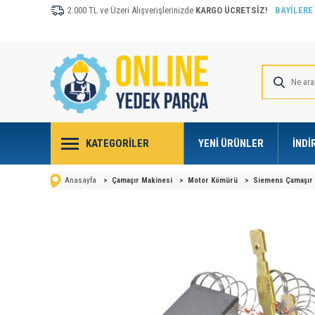
2.000 TL ve Üzeri Alışverişlerinizde
KARGO ÜCRETSİZ!
BAYİLERE
KATEGORILER
YENI ÜRÜNLER
İNDI
Anasayfa
>
Çamaşır Makinesi
>
Motor Kömürü
>
Siemens Çamaşır