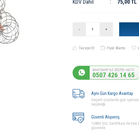
KDV Dahil
:
75,00
TL
-
+
Tavsiye Et
Fiyat Alarmı
0507 426 14 65
Aynı Gün Kargo Avantajı
Geçerli ürünlerde gün içerisin
seçeneği.
Güvenli Alışveriş
128Bit SSL Sertifikası ile tüm b
güvende.