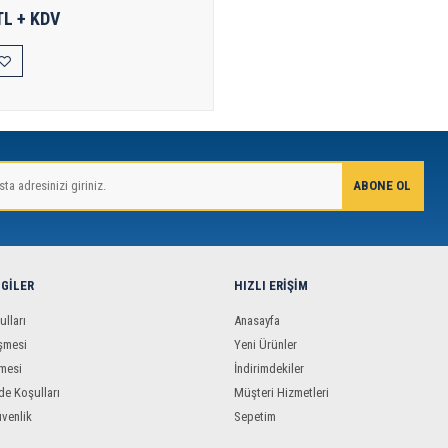
TL + KDV
LGILER
HIZLI ERIŞIM
ulları
Anasayfa
şmesi
Yeni Ürünler
mesi
İndirimdekiler
de Koşulları
Müşteri Hizmetleri
üvenlik
Sepetim