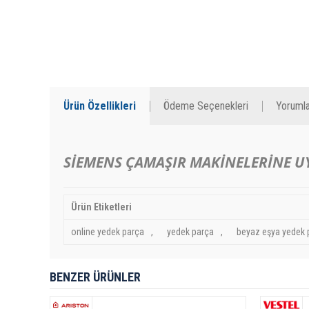
Ürün Özellikleri
Ödeme Seçenekleri
Yorumla
SİEMENS ÇAMAŞIR MAKİNELERİNE 
Ürün Etiketleri
online yedek parça
,
yedek parça
,
beyaz eşya yedek 
BENZER ÜRÜNLER