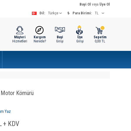
Bayi Ol
veya
Üye Ol
Dil:
₺
Para Birimi:
Müşteri
Kargom
Bayi
Üye
Sepetim
Hizmetleri
Nerede?
Girişi
Girişi
0,00
TL
 Motor Kömürü
um Yaz
 + KDV