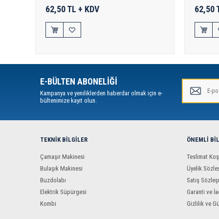
62,50 TL + KDV
62,50 
E-BÜLTEN ABONELİĞİ
Kampanya ve yeniliklerden haberdar olmak için e-
bültenimize kayıt olun.
TEKNIK BILGILER
ÖNEMLI BI
Çamaşır Makinesi
Teslimat Koş
Bulaşık Makinesi
Üyelik Sözle
Buzdolabı
Satış Sözleş
Elektrik Süpürgesi
Garanti ve İa
Kombi
Gizlilik ve G