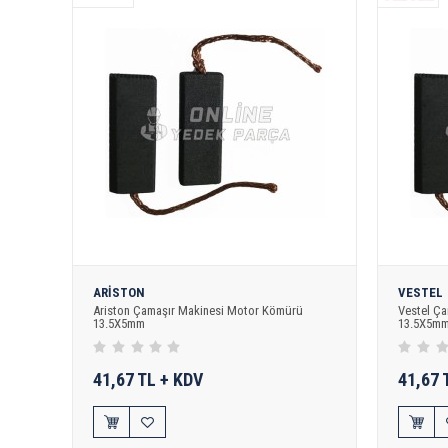
ARİSTON
VESTEL
Ariston Çamaşır Makinesi Motor Kömürü
Vestel Ç
13.5X5mm
13.5X5m
41,67 TL + KDV
41,67 