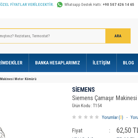
 ÖZEL FİYATLAR VERİLECEKTİR.
Whatsapp Destek Hattı:
+90 507 426 14 65
RIMDEKILER
BANKA HESAPLARIMIZ
İLETIŞIM
BLOG
 Makinesi Motor Kömürü
SİEMENS
Siemens Çamaşır Makinesi
Ürün Kodu : T154
Yorumlar (
0
)
-
Yor
62,50
TL
Fiyat
: