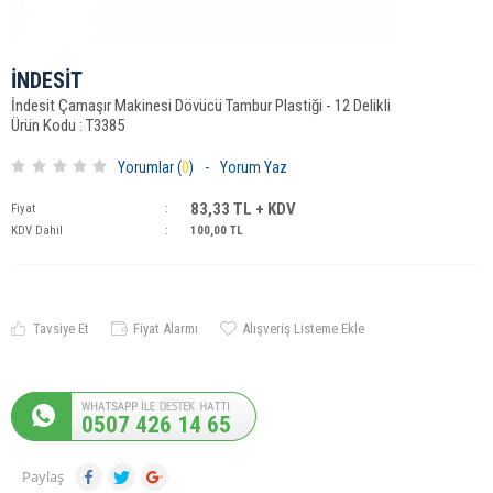
İNDESİT
İndesit Çamaşır Makinesi Dövücü Tambur Plastiği - 12 Delikli
Ürün Kodu : T3385
Yorumlar (
0
)
-
Yorum Yaz
83,33
TL + KDV
Fiyat
:
KDV Dahil
:
100,00
TL
Tavsiye Et
Fiyat Alarmı
Alışveriş Listeme Ekle
0507 426 14 65
Paylaş