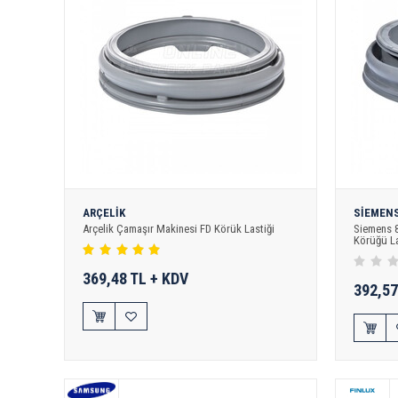
ARÇELİK
SİEMEN
Arçelik Çamaşır Makinesi FD Körük Lastiği
Siemens 
Körüğü La
369,48 TL + KDV
392,57