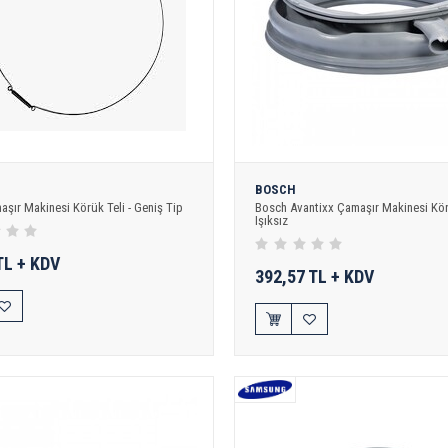
BOSCH
şır Makinesi Körük Teli - Geniş Tip
Bosch Avantixx Çamaşır Makinesi Kör
Işıksız
TL + KDV
392,57 TL + KDV