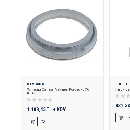
SAMSUNG
FİNLÜX
Samsung Çamaşır Makinesi Körüğü - DC64-
Finlüx Ça
00563B
831,33
1.108,45 TL + KDV