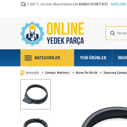
2.000 TL ve Üzeri Alışverişlerinizde
KARGO ÜCRETSİZ!
BAYİLERE
KATEGORILER
YENI ÜRÜNLER
İNDI
Anasayfa
>
Çamaşır Makinesi
>
Kazan Ön Körük
>
Samsung Çamaşı