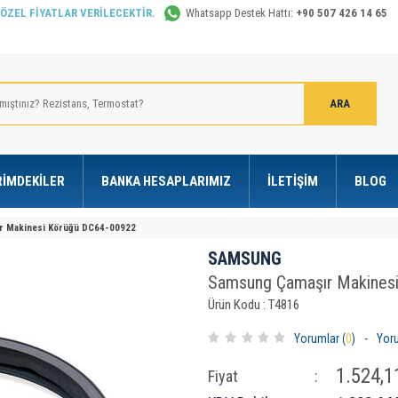
 ÖZEL FİYATLAR VERİLECEKTİR.
Whatsapp Destek Hattı:
+90 507 426 14 65
RIMDEKILER
BANKA HESAPLARIMIZ
İLETIŞIM
BLOG
r Makinesi Körüğü DC64-00922
SAMSUNG
Samsung Çamaşır Makines
Ürün Kodu : T4816
Yorumlar (
0
)
-
Yor
1.524,1
Fiyat
: