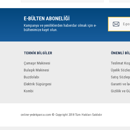
E-BÜLTEN ABONELİĞİ
Kampanya ve yeniliklerden haberdar olmak için e-
bültenimize kayıt olun.
TEKNIK BILGILER
ÖNEMLI BI
Çamaşır Makinesi
Teslimat Koş
Bulaşık Makinesi
Üyelik Sözle
Buzdolabı
Satış Sözleş
Elektrik Süpürgesi
Garanti ve İa
Kombi
Gizlilik ve G
online-yedekparca.com © Copyright 2018 Tüm Hakları Saklıdır