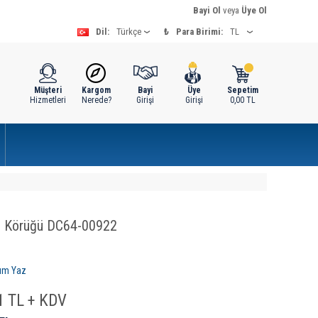
Bayi Ol
veya
Üye Ol
Dil:
₺
Para Birimi:
Müşteri
Kargom
Bayi
Üye
Sepetim
Hizmetleri
Nerede?
Girişi
Girişi
0,00
TL
i Körüğü DC64-00922
um Yaz
1
TL + KDV