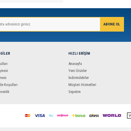
LGILER
HIZLI ERIŞIM
ulları
Anasayfa
şmesi
Yeni Ürünler
mesi
İndirimdekiler
de Koşulları
Müşteri Hizmetleri
üvenlik
Sepetim