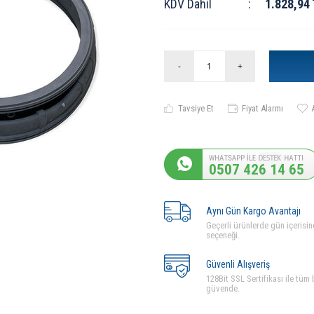
KDV Dahil
:
1.828,94
-
+
Tavsiye Et
Fiyat Alarmı
0507 426 14 65
Aynı Gün Kargo Avantajı
Geçerli ürünlerde gün içerisin
seçeneği.
Güvenli Alışveriş
128Bit SSL Sertifikası ile tüm b
güvende.