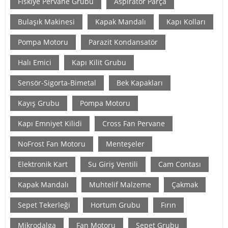
Fiskiye Pervane Grubu
Aspiratör Parça
Bulaşık Makinesi
Kapak Mandalı
Kapı Kolları
Pompa Motoru
Parazit Kondansatör
Halı Emici
Kapı Kilit Grubu
Sensör-Sigorta-Bimetal
Bek Kapakları
Kayış Grubu
Pompa Motoru
Kapı Emniyet Kilidi
Cross Fan Pervane
NoFrost Fan Motoru
Menteşeler
Elektronik Kart
Su Giriş Ventili
Cam Contası
Kapak Mandalı
Muhtelif Malzeme
Çakmak
Sepet Tekerleği
Hortum Grubu
Fırın
Mikrodalga
Fan Motoru
Sepet Grubu