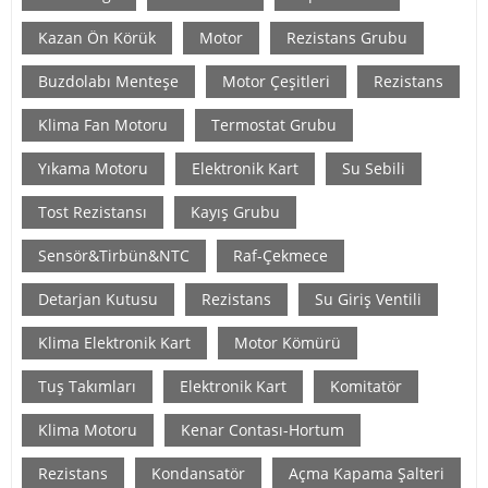
Kazan Ön Körük
Motor
Rezistans Grubu
Buzdolabı Menteşe
Motor Çeşitleri
Rezistans
Klima Fan Motoru
Termostat Grubu
Yıkama Motoru
Elektronik Kart
Su Sebili
Tost Rezistansı
Kayış Grubu
Sensör&Tirbün&NTC
Raf-Çekmece
Detarjan Kutusu
Rezistans
Su Giriş Ventili
Klima Elektronik Kart
Motor Kömürü
Tuş Takımları
Elektronik Kart
Komitatör
Klima Motoru
Kenar Contası-Hortum
Rezistans
Kondansatör
Açma Kapama Şalteri