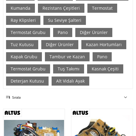
Kumanda
Rezistans Çeşitleri
Termostat
Ray Klipsleri
Su Seviye Şalteri
Termostat Grubu
Pano
Diğer Ürünler
Tuz Kutusu
Diğer Ürünler
Kazan Hortumları
Kapak Grubu
Tambur ve Kazan
Pano
Termostat Grubu
Tuş Takımı
Kasnak Çeşiti
Deterjan Kutusu
Alt Vidalı Ayak
Sırala