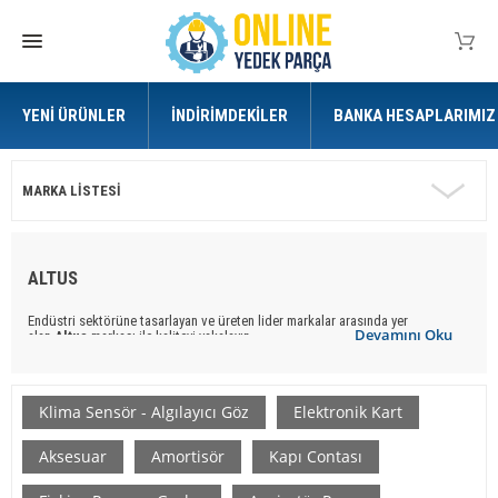
YENI ÜRÜNLER
İNDIRIMDEKILER
BANKA HESAPLARIMIZ
MARKA LISTESI
ALTUS
Endüstri sektörüne tasarlayan ve üreten lider markalar arasında yer
Devamını Oku
alan
Altus
markası ile kaliteyi yakalayın.
Online Yedek Parça
ile uygun ve kaliteli
Altus
marka
yedek parça
ürünlere
ulaşabilirsiniz.
Klima Sensör - Algılayıcı Göz
Elektronik Kart
Aksesuar
Amortisör
Kapı Contası