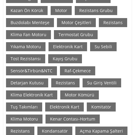
Kazan Ön Körük
Motor
Rezistans Grubu
Buzdolabı Menteşe
Motor Çeşitleri
Rezistans
Klima Fan Motoru
Termostat Grubu
Yıkama Motoru
Elektronik Kart
Su Sebili
Tost Rezistansı
Kayış Grubu
Sensör&Tirbün&NTC
Raf-Çekmece
Detarjan Kutusu
Rezistans
Su Giriş Ventili
Klima Elektronik Kart
Motor Kömürü
Tuş Takımları
Elektronik Kart
Komitatör
Klima Motoru
Kenar Contası-Hortum
Rezistans
Kondansatör
Açma Kapama Şalteri