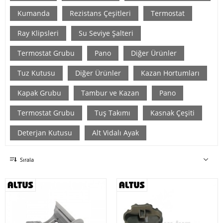
Kumanda
Rezistans Çeşitleri
Termostat
Ray Klipsleri
Su Seviye Şalteri
Termostat Grubu
Pano
Diğer Ürünler
Tuz Kutusu
Diğer Ürünler
Kazan Hortumları
Kapak Grubu
Tambur ve Kazan
Pano
Termostat Grubu
Tuş Takımı
Kasnak Çeşiti
Deterjan Kutusu
Alt Vidalı Ayak
Sırala