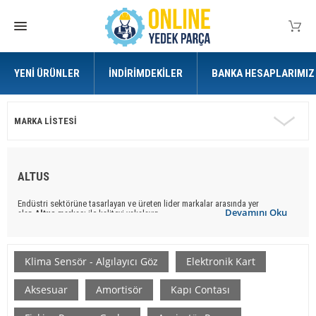
YENI ÜRÜNLER
İNDIRIMDEKILER
BANKA HESAPLARIMIZ
MARKA LISTESI
ALTUS
Endüstri sektörüne tasarlayan ve üreten lider markalar arasında yer
Devamını Oku
alan
Altus
markası ile kaliteyi yakalayın.
Online Yedek Parça
ile uygun ve kaliteli
Altus
marka
yedek parça
ürünlere
ulaşabilirsiniz.
Klima Sensör - Algılayıcı Göz
Elektronik Kart
Aksesuar
Amortisör
Kapı Contası