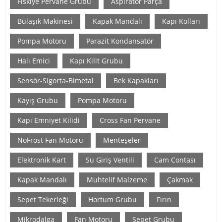
Fiskiye Pervane Grubu
Aspiratör Parça
Bulaşık Makinesi
Kapak Mandalı
Kapı Kolları
Pompa Motoru
Parazit Kondansatör
Halı Emici
Kapı Kilit Grubu
Sensör-Sigorta-Bimetal
Bek Kapakları
Kayış Grubu
Pompa Motoru
Kapı Emniyet Kilidi
Cross Fan Pervane
NoFrost Fan Motoru
Menteşeler
Elektronik Kart
Su Giriş Ventili
Cam Contası
Kapak Mandalı
Muhtelif Malzeme
Çakmak
Sepet Tekerleği
Hortum Grubu
Fırın
Mikrodalga
Fan Motoru
Sepet Grubu