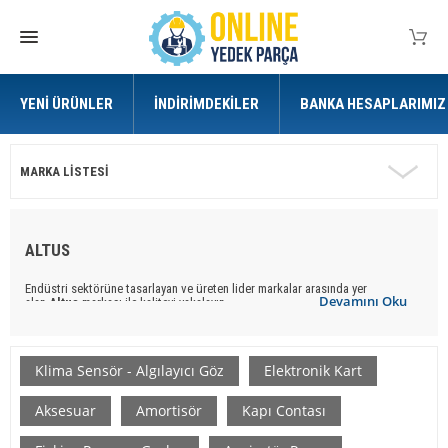
YENI ÜRÜNLER
İNDIRIMDEKILER
BANKA HESAPLARIMIZ
MARKA LISTESI
ALTUS
Endüstri sektörüne tasarlayan ve üreten lider markalar arasında yer
Devamını Oku
alan
Altus
markası ile kaliteyi yakalayın.
Online Yedek Parça
ile uygun ve kaliteli
Altus
marka
yedek parça
ürünlere
ulaşabilirsiniz.
Klima Sensör - Algılayıcı Göz
Elektronik Kart
Aksesuar
Amortisör
Kapı Contası