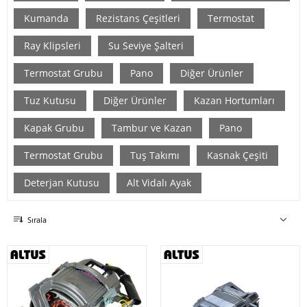
Kumanda
Rezistans Çeşitleri
Termostat
Ray Klipsleri
Su Seviye Şalteri
Termostat Grubu
Pano
Diğer Ürünler
Tuz Kutusu
Diğer Ürünler
Kazan Hortumları
Kapak Grubu
Tambur ve Kazan
Pano
Termostat Grubu
Tuş Takımı
Kasnak Çeşiti
Deterjan Kutusu
Alt Vidalı Ayak
Sırala