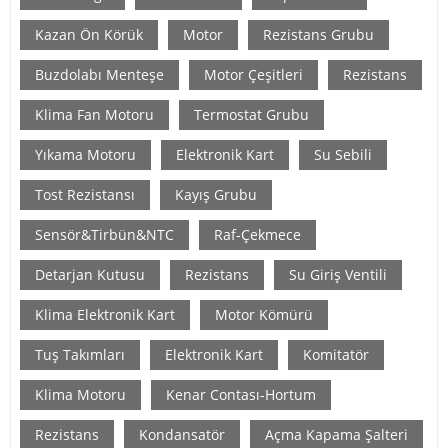
Kazan Ön Körük
Motor
Rezistans Grubu
Buzdolabı Menteşe
Motor Çeşitleri
Rezistans
Klima Fan Motoru
Termostat Grubu
Yıkama Motoru
Elektronik Kart
Su Sebili
Tost Rezistansı
Kayış Grubu
Sensör&Tirbün&NTC
Raf-Çekmece
Detarjan Kutusu
Rezistans
Su Giriş Ventili
Klima Elektronik Kart
Motor Kömürü
Tuş Takımları
Elektronik Kart
Komitatör
Klima Motoru
Kenar Contası-Hortum
Rezistans
Kondansatör
Açma Kapama Şalteri