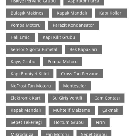
Fiskiye Pervane Grubu
Aspiratör Parça
Bulaşık Makinesi
Kapak Mandalı
Kapı Kolları
Pompa Motoru
Parazit Kondansatör
Halı Emici
Kapı Kilit Grubu
Sensör-Sigorta-Bimetal
Bek Kapakları
Kayış Grubu
Pompa Motoru
Kapı Emniyet Kilidi
Cross Fan Pervane
NoFrost Fan Motoru
Menteşeler
Elektronik Kart
Su Giriş Ventili
Cam Contası
Kapak Mandalı
Muhtelif Malzeme
Çakmak
Sepet Tekerleği
Hortum Grubu
Fırın
Mikrodalga
Fan Motoru
Sepet Grubu