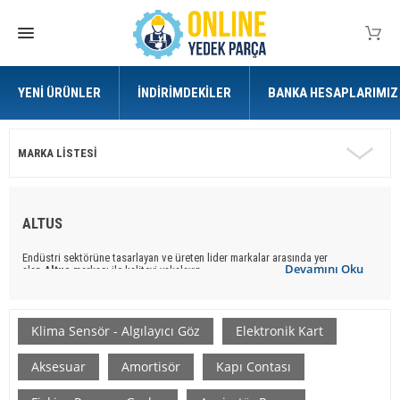
YENI ÜRÜNLER
İNDIRIMDEKILER
BANKA HESAPLARIMIZ
MARKA LISTESI
ALTUS
Endüstri sektörüne tasarlayan ve üreten lider markalar arasında yer
Devamını Oku
alan
Altus
markası ile kaliteyi yakalayın.
Online Yedek Parça
ile uygun ve kaliteli
Altus
marka
yedek parça
ürünlere
ulaşabilirsiniz.
Klima Sensör - Algılayıcı Göz
Elektronik Kart
Aksesuar
Amortisör
Kapı Contası