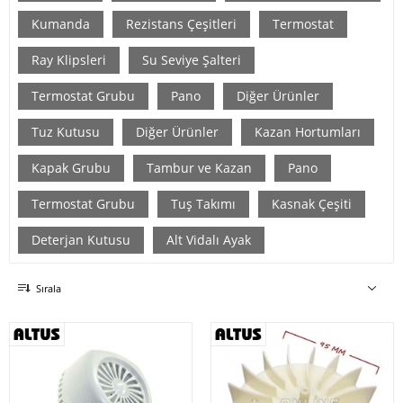
Kumanda
Rezistans Çeşitleri
Termostat
Ray Klipsleri
Su Seviye Şalteri
Termostat Grubu
Pano
Diğer Ürünler
Tuz Kutusu
Diğer Ürünler
Kazan Hortumları
Kapak Grubu
Tambur ve Kazan
Pano
Termostat Grubu
Tuş Takımı
Kasnak Çeşiti
Deterjan Kutusu
Alt Vidalı Ayak
Sırala