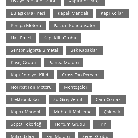
Fiskiye Pervane Grubu
Aspiratör Parça
Bulaşık Makinesi
Kapak Mandalı
Kapı Kolları
Pompa Motoru
Parazit Kondansatör
Halı Emici
Kapı Kilit Grubu
Sensör-Sigorta-Bimetal
Bek Kapakları
Kayış Grubu
Pompa Motoru
Kapı Emniyet Kilidi
Cross Fan Pervane
NoFrost Fan Motoru
Menteşeler
Elektronik Kart
Su Giriş Ventili
Cam Contası
Kapak Mandalı
Muhtelif Malzeme
Çakmak
Sepet Tekerleği
Hortum Grubu
Fırın
Mikrodalga
Fan Motoru
Sepet Grubu