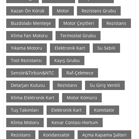
Kazan Ön Körük
Motor
Rezistans Grubu
Buzdolabı Menteşe
Motor Çeşitleri
Rezistans
Klima Fan Motoru
Termostat Grubu
Yıkama Motoru
Elektronik Kart
Su Sebili
Tost Rezistansı
Kayış Grubu
Sensör&Tirbün&NTC
Raf-Çekmece
Detarjan Kutusu
Rezistans
Su Giriş Ventili
Klima Elektronik Kart
Motor Kömürü
Tuş Takımları
Elektronik Kart
Komitatör
Klima Motoru
Kenar Contası-Hortum
Rezistans
Kondansatör
Açma Kapama Şalteri