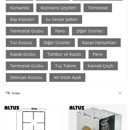
Kumanda
Rezistans Çeşitleri
Termostat
Ray Klipsleri
Su Seviye Şalteri
Termostat Grubu
Pano
Diğer Ürünler
Tuz Kutusu
Diğer Ürünler
Kazan Hortumları
Kapak Grubu
Tambur ve Kazan
Pano
Termostat Grubu
Tuş Takımı
Kasnak Çeşiti
Deterjan Kutusu
Alt Vidalı Ayak
Sırala