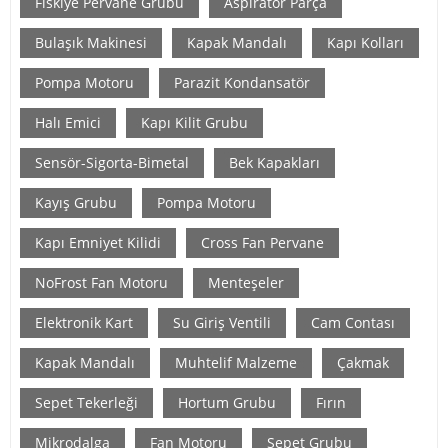
Fiskiye Pervane Grubu
Aspiratör Parça
Bulaşık Makinesi
Kapak Mandalı
Kapı Kolları
Pompa Motoru
Parazit Kondansatör
Halı Emici
Kapı Kilit Grubu
Sensör-Sigorta-Bimetal
Bek Kapakları
Kayış Grubu
Pompa Motoru
Kapı Emniyet Kilidi
Cross Fan Pervane
NoFrost Fan Motoru
Menteşeler
Elektronik Kart
Su Giriş Ventili
Cam Contası
Kapak Mandalı
Muhtelif Malzeme
Çakmak
Sepet Tekerleği
Hortum Grubu
Fırın
Mikrodalga
Fan Motoru
Sepet Grubu