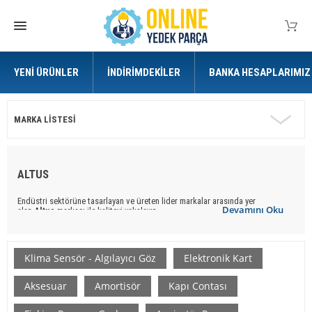
YENI ÜRÜNLER
İNDIRIMDEKILER
BANKA HESAPLARIMIZ
MARKA LISTESI
ALTUS
Endüstri sektörüne tasarlayan ve üreten lider markalar arasında yer
Devamını Oku
alan
Altus
markası ile kaliteyi yakalayın.
Online Yedek Parça
ile uygun ve kaliteli
Altus
marka
yedek parça
ürünlere
ulaşabilirsiniz.
Klima Sensör - Algılayıcı Göz
Elektronik Kart
Aksesuar
Amortisör
Kapı Contası