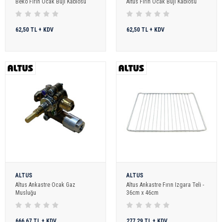
Beko Fırın Ocak Buji Kablosu
Altus Fırın Ocak Buji Kablosu
62,50 TL + KDV
62,50 TL + KDV
ALTUS
ALTUS
Altus Ankastre Ocak Gaz
Altus Ankastre Fırın Izgara Teli -
Musluğu
36cm x 46cm
666,67 TL + KDV
277,29 TL + KDV