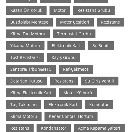
Kazan Ön Körük
Motor
Rezistans Grubu
Buzdolabı Menteşe
Motor Çeşitleri
Rezistans
Klima Fan Motoru
Termostat Grubu
Yıkama Motoru
Elektronik Kart
Su Sebili
Tost Rezistansı
Kayış Grubu
Sensör&Tirbün&NTC
Raf-Çekmece
Detarjan Kutusu
Rezistans
Su Giriş Ventili
Klima Elektronik Kart
Motor Kömürü
Tuş Takımları
Elektronik Kart
Komitatör
Klima Motoru
Kenar Contası-Hortum
Rezistans
Kondansatör
Açma Kapama Şalteri