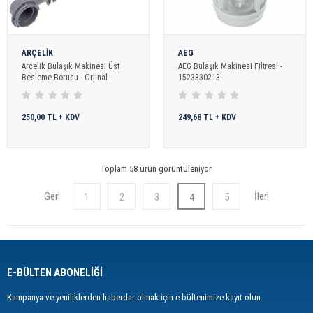
ARÇELİK
AEG
Arçelik Bulaşık Makinesi Üst
AEG Bulaşık Makinesi Filtresi -
Besleme Borusu - Orjinal
1523330213
250,00 TL + KDV
249,68 TL + KDV
Toplam 58 ürün görüntüleniyor.
1
2
3
5
4
E-BÜLTEN ABONELİĞİ
Kampanya ve yeniliklerden haberdar olmak için e-bültenimize kayıt olun.