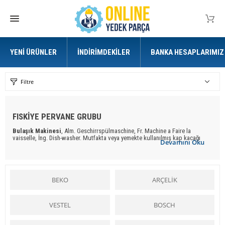
YENI ÜRÜNLER
İNDIRIMDEKILER
BANKA HESAPLARIMIZ
Filtre
FISKİYE PERVANE GRUBU
Bulaşık Makinesi
, Alm. Geschirrspülmaschine, Fr. Machine a Faire la
vaisselle, İng. Dish-washer. Mutfakta veya yemekte kullanılmış kap kacağı
Devamını Oku
yıkamak için yapılmış bir makina. Lokanta ve yemekhaneler için yapılan
ilk bulaşık makinaları, kirli bulaşıkları hareketli bir kayış veya döner bir sepet
üzerinde sıcak su fıskiyelerinin altından geçirme usulüne göre çalışıyordu.
Modern
bulaşık makinalar
ında bu işlem tam tersi uygulanır. Yani kirli kaplar
hareketsiz bir sepete dizilip, alttan ve üstten döner fıskiyelerle su fışkırtılır.
BEKO
ARÇELİK
Makinanın dış yüzü ile içi arasındaki boşluk ses ve ısıya karşı izolasyonu
sağlayan bir madde ile doldurulur Ön yüzdeki kapak, yukarıdan aşağıya doğru
açılarak raylar üzerinde duran sepetlerin dışarıya çekilmesini sağlar. Makina
çalışırken kapı açıldığında bütün devreleri kesen bir mikroşalter
VESTEL
BOSCH
vardır.
Bulaşık makinaları
için gerekli su, musluktan bir hortumla alınır. Kirli
su, bir hortum ve pompayla dışarı atılır. Kullanılan suyun miktarı, makinanın
büyüklüğüne ve seçilen yıkama programına göre 13 litre ile 110 litre arasında